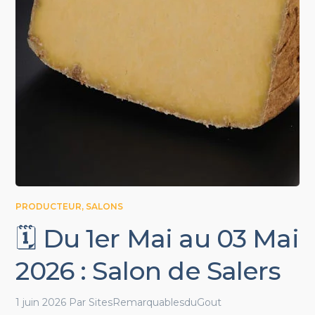
PRODUCTEUR
,
SALONS
🗓️ Du 1er Mai au 03 Mai
2026 : Salon de Salers
1 juin 2026
Par
SitesRemarquablesduGout