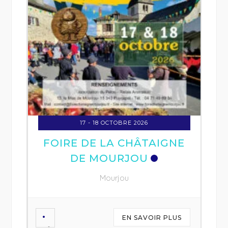
ARMAGNA
Labasti
17 - 18 OCTOBRE 2026
OIRE DE LA CHÂTAIGNE
DE MOURJOU
Mourjou
EN SAVOIR PLUS