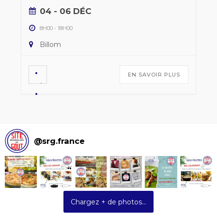
04 - 06 DÉC
8H00
-
18H00
Billom
EN SAVOIR PLUS
@
srg.france
Chargez + de photos...