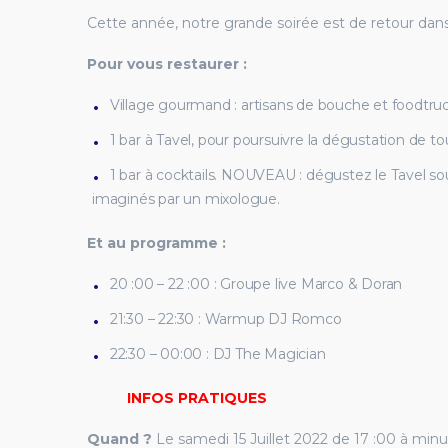
Cette année, notre grande soirée est de retour dans
Pour vous restaurer :
Village gourmand : artisans de bouche et foodtruck
1 bar à Tavel, pour poursuivre la dégustation de to
1 bar à cocktails. NOUVEAU : dégustez le Tavel so
imaginés par un mixologue.
Et au programme :
20 :00 – 22 :00 : Groupe live Marco & Doran
21:30 – 22:30 : Warmup DJ Romco
22:30 – 00:00 : DJ The Magician
INFOS PRATIQUES
Quand ?
Le samedi 15 Juillet 2022 de 17 :00 à minu