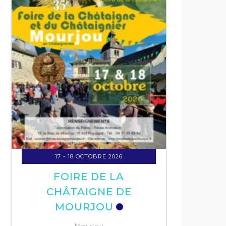
24 -
ARMAGN
Labas
17 - 18 OCTOBRE 2026
FOIRE DE LA
CHÂTAIGNE DE
MOURJOU