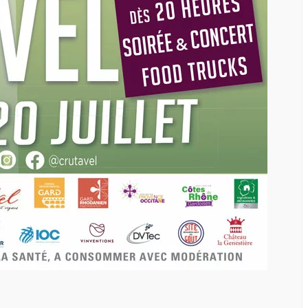
 AOÛT 2026
18 - 20 SEPTEMBRE 2026
ES SAVEURS
SALON DE LA
RADITIONS
GASTRONOMIE AU
MÉRÉVILLOIS
s Croix de Vie
Méréville