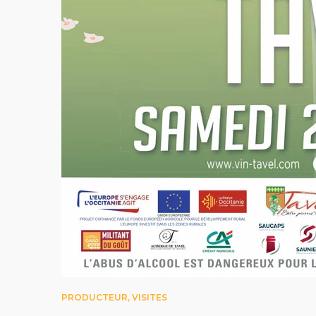
04 - 06 DÉCEMBRE 2026
VILLAGE DES
PRODUCTEURS À
BILLOM
Billom
21 - 23
EN SAVOIR PLUS
VILLAGE D
ET DES T
Saint Gille
PRODUCTEUR
,
VISITES