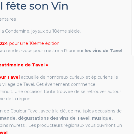
l fête son Vin
EN SAVOIR PLUS
ntaires
EN SAVOIR PLUS
la Condamine, joyaux du 18ème siècle.
2024
pour une 10ème édition !
 au rendez-vous pour mettre à l’honneur
les vins de Tavel
 patrimoine de Tavel »
eur Tavel
accueille de nombreux curieux et épicuriens, le
du village de Tavel. Cet évènement commence
minuit. Une occasion toute trouvée de se retrouver autour
ie de la région.
n de Couleur Tavel, avec à la clé, de multiples occasions de
mande, dégustations des vins de Tavel, musique,
ardins murets… Les producteurs régionaux vous ouvriront un
avel
.