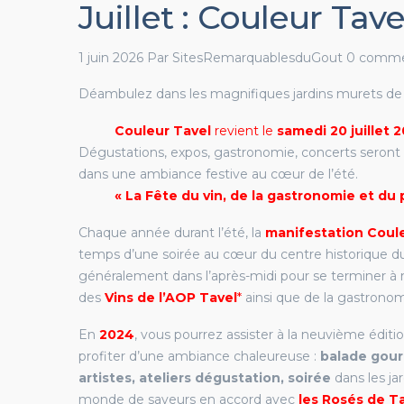
Juillet : Couleur Tave
1 juin 2026
Par
SitesRemarquablesduGout
0 comme
Déambulez dans les magnifiques jardins murets de 
Couleur Tavel
revient le
samedi 20 juillet 
Dégustations, expos, gastronomie, concerts seront
dans une ambiance festive au cœur de l’été. ​​
« La Fête du vin, de la gastronomie et du
Chaque année durant l’été, la
manifestation Coul
temps d’une soirée au cœur du centre historique 
généralement dans l’après-midi pour se terminer à 
des
Vins de l’AOP Tavel
*
ainsi que de la gastronom
En
2024
, vous pourrez assister à la neuvième éditio
profiter d’une ambiance chaleureuse :
balade gour
artistes, ateliers dégustation, soirée
dans les j
monde de saveurs en accord avec
les Rosés de T