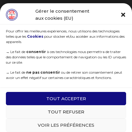
Gérer le consentement
R.G.P.D
aux cookies (EU)
Pour offrir les meilleures expériences, nous utilisons des technologies
telles que les
Cookies
pour stocker et/ou accéder aux informations des
appareils.
→
Le fait de
consentir
à ces technologies nous permettra de traiter
des données telles que le comportement de navigation ou les ID uniques
sur ce site.
→
Le fait de
ne pas consentir
ou de retirer son consentement peut
avoir un effet négatif sur certaines caractéristiques et fonctions.
© 2021 Sites Remarquables du Goût. Tous droits réservés | Deisgned by
WEB3-Design
TOUT ACCEPTER
TOUT REFUSER
Recherchez…
VOIR LES PRÉFÉRENCES