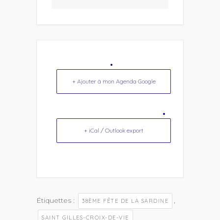
+ Ajouter à mon Agenda Google
+ iCal / Outlook export
Étiquettes :
,
38ÈME FÊTE DE LA SARDINE
SAINT GILLES-CROIX-DE-VIE