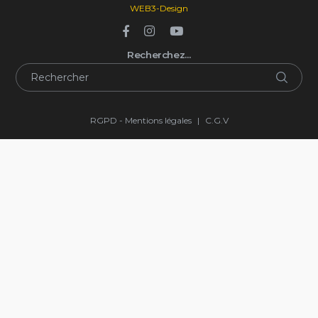
WEB3-Design
Recherchez…
RGPD - Mentions légales
|
C.G.V