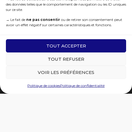
des données telles que le comportement de navigation ou les ID uniques
sur ce site.
R.G.P.D
→
Le fait de
ne pas consentir
ou de retirer son consentement peut
avoir un effet négatif sur certaines caractéristiques et fonctions.
TOUT ACCEPTER
TOUT REFUSER
VOIR LES PRÉFÉRENCES
Politique de cookies
Politique de confidentialité
© 2021 Sites Remarquables du Goût. Tous droits réservés | Deisgned by
WEB3-Design
Recherchez…