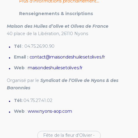
Plus d’informations prochainement…
Renseignements & inscriptions
Maison des Huiles d’olive et Olives de France
40 place de la Libération, 26110 Nyons
Tél
: 04.75.26.90.90
Email :
contact@maisondeshuilesetolives.fr
Web
:
maisondeshuilesetolives.fr
Organisé par le
Syndicat de l’Olive de Nyons & des
Baronnies
Tél:
04.75.27.41.02
Web
:
www.nyons-aop.com
Fête de la fleur d'Olivier -