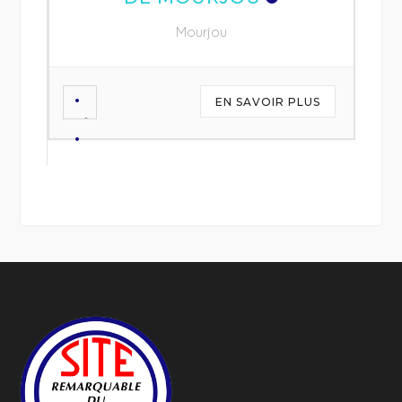
Mourjou
EN SAVOIR PLUS
US