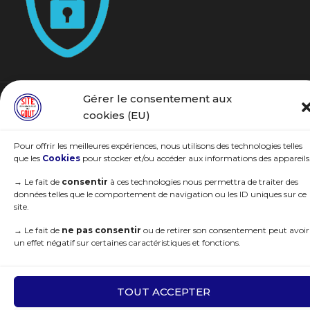
Gérer le consentement aux
© 2021 Sites Remarquables du Goût. Tous droits réservés | Deisgned by
cookies (EU)
WEB3-Design
Pour offrir les meilleures expériences, nous utilisons des technologies telles
que les
Cookies
pour stocker et/ou accéder aux informations des appareils
Recherchez…
→
Le fait de
consentir
à ces technologies nous permettra de traiter des
données telles que le comportement de navigation ou les ID uniques sur ce
site.
→
Le fait de
ne pas consentir
ou de retirer son consentement peut avoir
RGPD - Mentions légales
|
C.G.V
un effet négatif sur certaines caractéristiques et fonctions.
TOUT ACCEPTER