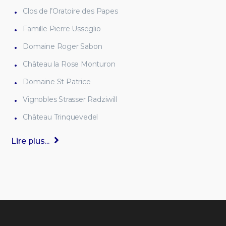
Clos de l’Oratoire des Papes
Famille Pierre Usseglio
Domaine Roger Sabon
Château la Rose Monturon
Domaine St Patrice
Vignobles Strasser Radziwill
Château Trinquevedel
Lire plus...