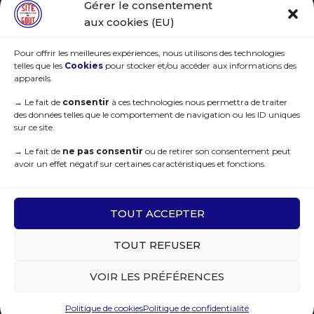
Gérer le consentement
R.G.P.D
aux cookies (EU)
Pour offrir les meilleures expériences, nous utilisons des technologies
telles que les
Cookies
pour stocker et/ou accéder aux informations des
appareils.
→
Le fait de
consentir
à ces technologies nous permettra de traiter
des données telles que le comportement de navigation ou les ID uniques
sur ce site.
→
Le fait de
ne pas consentir
ou de retirer son consentement peut
avoir un effet négatif sur certaines caractéristiques et fonctions.
© 2021 Sites Remarquables du Goût. Tous droits réservés | Deisgned by
WEB3-Design
TOUT ACCEPTER
TOUT REFUSER
Recherchez…
VOIR LES PRÉFÉRENCES
Politique de cookies
Politique de confidentialité
RGPD - Mentions légales
|
C.G.V