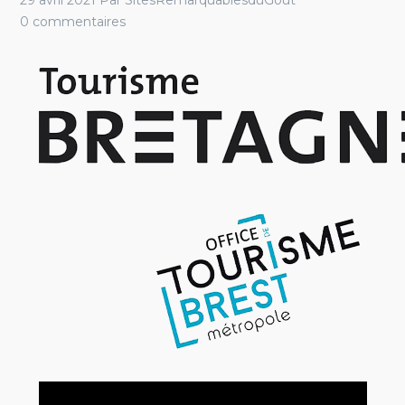
29 avril 2021
Par
SitesRemarquablesduGout
0 commentaires