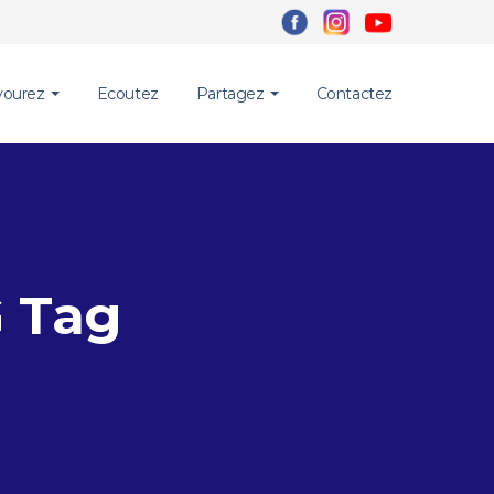
vourez
Ecoutez
Partagez
Contactez
G Tag