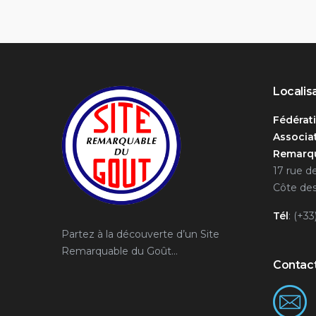
Localis
Fédérat
Associat
Remarqu
17 rue d
Côte des
Tél
: (+33
Partez à la découverte d’un Site
Remarquable du Goût…
Contac