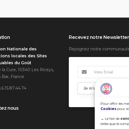
ation
Recevez notre Newslette
ion Nationale des
Rejoignez notre communaut
ions locales des Sites
ables du Goût
e la Cure, 10340 Les Riceys,
 Bar, France
).6.15.87.44.74
Je m'abonne
Pour offrir les me
tez nous
Cookies
pour st
→
Le fait de
cons
telles que le com