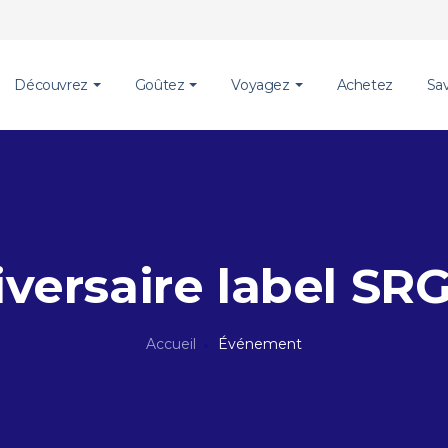
Découvrez
Goûtez
Voyagez
Achetez
Sa
versaire label SR
Accueil
Événement