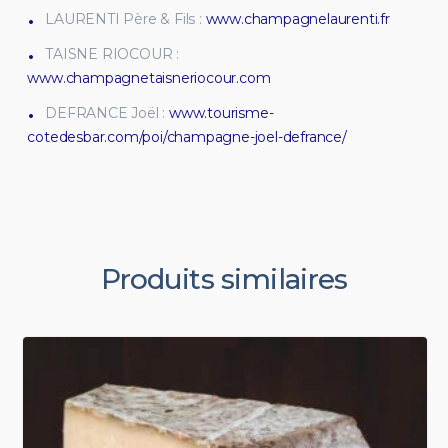
LAURENTI Père & Fils :
www.champagnelaurenti.fr
TAISNE RIOCOUR :
www.champagnetaisneriocour.com
DEFRANCE Joël :
www.tourisme-
cotedesbar.com/poi/champagne-joel-defrance/
Produits similaires