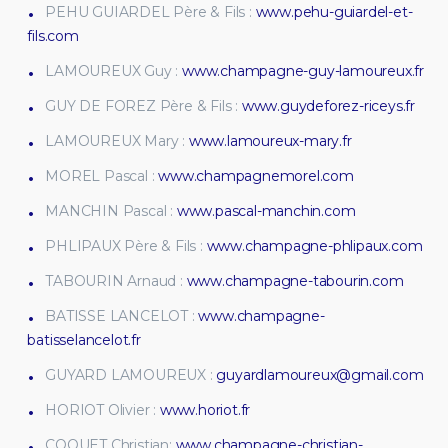
PEHU GUIARDEL Père & Fils :
www.pehu-guiardel-et-
fils.com
LAMOUREUX Guy :
www.champagne-guy-lamoureux.fr
GUY DE FOREZ Père & Fils :
www.guydeforez-riceys.fr
LAMOUREUX Mary :
www.lamoureux-mary.fr
MOREL Pascal :
www.champagnemorel.com
MANCHIN Pascal :
www.pascal-manchin.com
PHLIPAUX Père & Fils :
www.champagne-phlipaux.com
TABOURIN Arnaud :
www.champagne-tabourin.com
BATISSE LANCELOT :
www.champagne-
batisselancelot.fr
GUYARD LAMOUREUX :
guyardlamoureux@gmail.com
HORIOT Olivier :
www.horiot.fr
COQUET Christian:
www.champagne-christian-