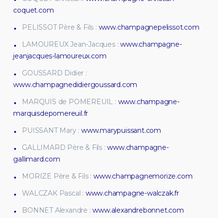
coquet.com
PELISSOT Père & Fils :
www.champagnepelissot.com
LAMOUREUX Jean-Jacques :
www.champagne-
jeanjacques-lamoureux.com
GOUSSARD Didier :
www.champagnedidiergoussard.com
MARQUIS de POMEREUIL :
www.champagne-
marquisdepomereuil.fr
PUISSANT Mary :
www.marypuissant.com
GALLIMARD Père & Fils :
www.champagne-
gallimard.com
MORIZE Père & Fils :
www.champagnemorize.com
WALCZAK Pascal :
www.champagne-walczak.fr
BONNET Alexandre :
www.alexandrebonnet.com