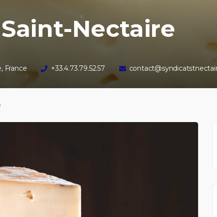
Saint-Nectaire
e, France
+33.4.73.79.52.57
contact@syndicatstnectai
e