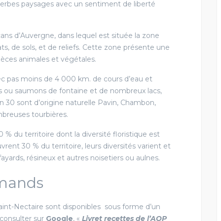
perbes paysages avec un sentiment de liberté
cans d’Auvergne, dans lequel est située la zone
s, de sols, et de reliefs. Cette zone présente une
spèces animales et végétales.
 AOÛT 2026
18 - 20 SEPTEMBRE 2026
ES SAVEURS
c pas moins de 4 000 km. de cours d’eau et
SALON DE LA
es ou saumons de fontaine et de nombreux lacs,
RADITIONS
GASTRONOMIE AU
on 30 sont d’origine naturelle Pavin, Chambon,
MÉRÉVILLOIS
s Croix de Vie
breuses tourbières.
Méréville
 % du territoire dont la diversité floristique est
ent 30 % du territoire, leurs diversités varient et
EN SAVOIR PLUS
 fayards, résineux et autres noisetiers ou aulnes.
EN SAVOIR PLUS
rmands
int-Nectaire sont disponibles sous forme d’un
 consulter sur
Google
, «
Livret recettes de l’AOP