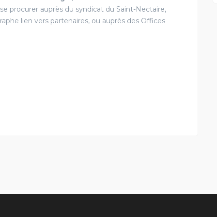
 se procurer auprès du syndicat du Saint-Nectaire,
aphe lien vers partenaires, ou auprès des Offices