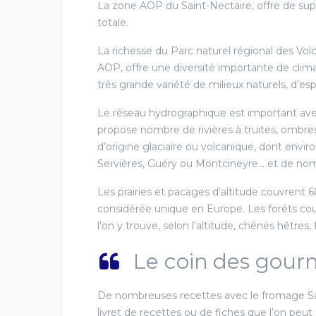
La zone AOP du Saint-Nectaire, offre de su
BILLOM
totale.
Billom
La richesse du Parc naturel régional des Vol
AOP, offre une diversité importante de climat
très grande variété de milieux naturels, d’e
21 - 23
EN SAVOIR PLUS
VILLAGE D
Le réseau hydrographique est important ave
propose nombre de rivières à truites, ombr
ET DES T
d’origine glaciaire ou volcanique, dont envir
Saint Gille
Servières, Guéry ou Montcineyre… et de nom
Les prairies et pacages d’altitude couvrent 60
considérée unique en Europe. Les forêts couvr
l’on y trouve, selon l’altitude, chênes hêtres,
Le coin des gou
De nombreuses recettes avec le fromage Sa
livret de recettes ou de fiches que l’on peut