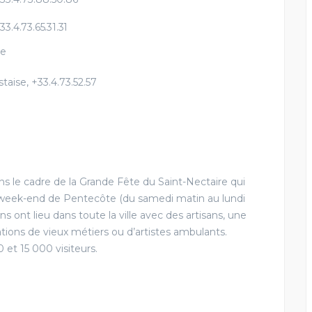
33.4.73.65.31.31
re
taise, +33.
4.73.52.57
 le cadre de la Grande Fête du Saint-Nectaire qui
 week-end de Pentecôte (du samedi matin au lundi
ons ont lieu dans toute la ville avec des artisans, une
tions de vieux métiers ou d’artistes ambulants.
et 15 000 visiteurs.