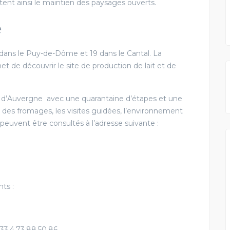
tent ainsi le maintien des paysages ouverts.
e
ans le Puy-de-Dôme et 19 dans le Cantal. La
e découvrir le site de production de lait et de
es d’Auvergne avec une quarantaine d’étapes et une
té des fromages, les visites guidées, l’environnement
peuvent être consultés à l’adresse suivante :
nts :
33.4.73.88.50.86