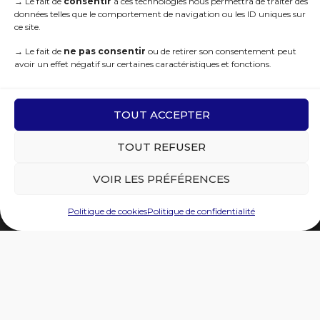
→
Le fait de
consentir
à ces technologies nous permettra de traiter des
Je m'abonne
données telles que le comportement de navigation ou les ID uniques sur
ce site.
→
Le fait de
ne pas consentir
ou de retirer son consentement peut
avoir un effet négatif sur certaines caractéristiques et fonctions.
R.G.P.D
TOUT ACCEPTER
TOUT REFUSER
VOIR LES PRÉFÉRENCES
Politique de cookies
Politique de confidentialité
© 2021 Sites Remarquables du Goût. Tous droits réservés | Deisgned by
WEB3-Design