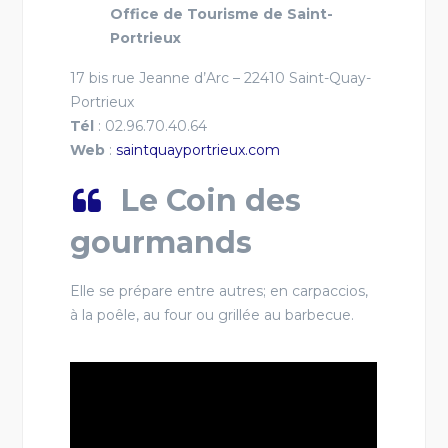
Office de Tourisme de Saint-
Portrieux
17 bis rue Jeanne d’Arc –
22410 Saint-Quay-
Portrieux
Tél
: 02.96.70.40.64
Web
:
saintquayportrieux.com
Le Coin des
gourmands
Elle se prépare entre autres; en carpaccios,
à la poêle, au four ou grillée au barbecue.