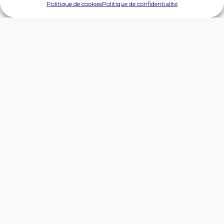
Politique de cookies
Politique de confidentialité
Partez à la découverte d’un Site Remarquable du Goût…