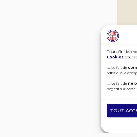
Pour offrir les me
Cookies
pour st
→
Le fait de
cons
telles que le com
→
Le fait de
ne p
négatif sur certai
TOUT ACC