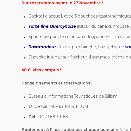
Sur réservation avant le 27 Novembre !
Cocktail d’accueil, avec 3 bouchées gastronomique
Tarte fine Quercynoise
autour du canard, mousse de
Sphère de porc fermier confit longuement au sarrasin
Rocamadour
rôti sur pain brioché, fine gelée de
sa
Chocolat intense sur fraicheur d’agrumes, crème o
60 €, vins compris !
Renseignements et réservations :
Bureau d’Informations Touristiques de Billom
13 rue Carnot – 63160 BILLOM
Tél
: 04.73.68.39. 85
Règlement à l’inscription par chèque bancaire
à l’or