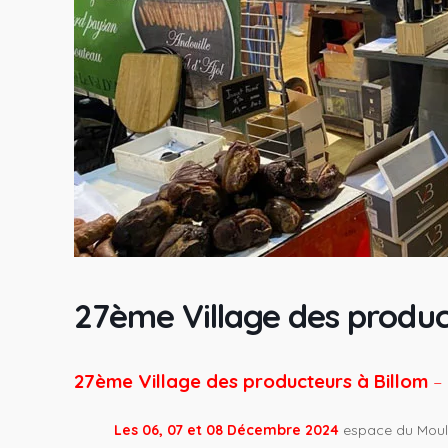
27ème Village des produc
27ème Village des producteurs à Billom
–
Les 06, 07 et 08 Décembre 2024
espace du Moulin