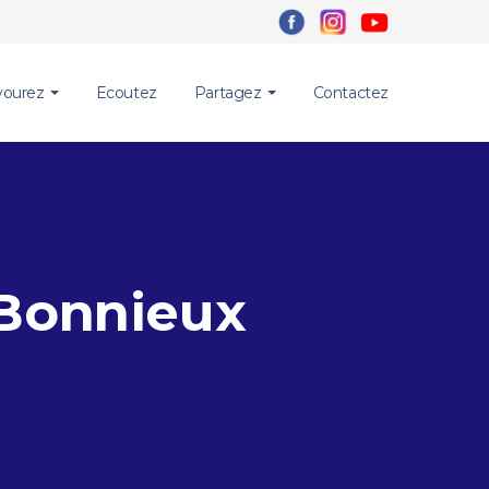
vourez
Ecoutez
Partagez
Contactez
 Bonnieux