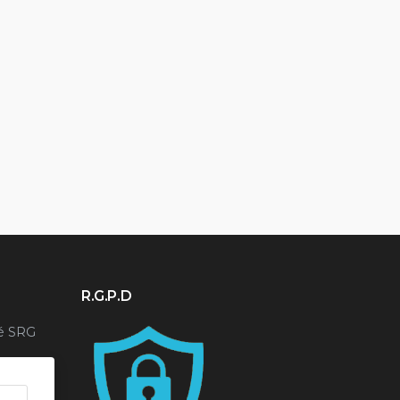
r
R.G.P.D
é SRG