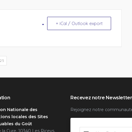
+ iCal / Outlook export
25
ation
Recevez notre Newslette
ion Nationale des
Rejoignez notre communaut
ions locales des Sites
ables du Goût
e la Cure, 10340 Les Riceys,