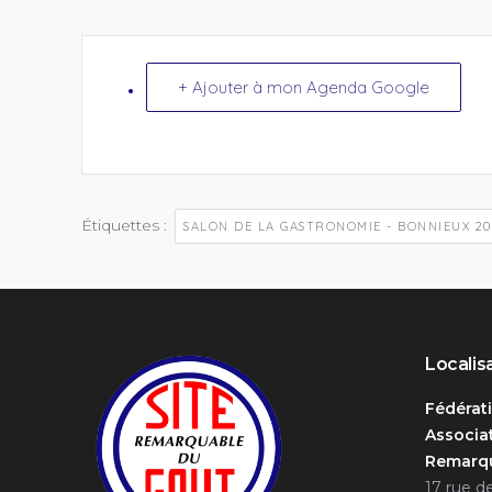
+ Ajouter à mon Agenda Google
Étiquettes :
SALON DE LA GASTRONOMIE - BONNIEUX 20
Localis
Fédérat
Associat
Remarqu
17 rue d