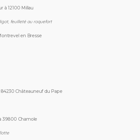
r à 12100 Millau
igot, feuilleté au roquefort
Montrevel en Bresse
à 84230 Châteauneuf du Pape
à 39800 Chamole
lotte