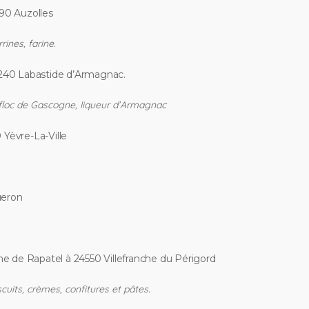
590 Auzolles
ines, farine.
40 Labastide d’Armagnac.
floc de Gascogne, liqueur d’Armagnac
 Yèvre-La-Ville
ueron
e de Rapatel à 24550 Villefranche du Périgord
cuits, crèmes, confitures et pâtes.