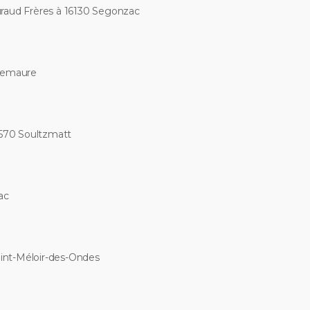
raud Frères à 16130 Segonzac
quemaure
8570 Soultzmatt
ac
int-Méloir-des-Ondes