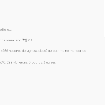
auffé
, etc.
t ce week-end.
🥂🍾🍷 !
 (866 hectares de vignes), classé au patrimoine mondial de
.O.C, 288 vignerons, 3 bourgs, 3 églises.