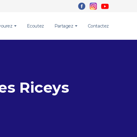
vourez
Ecoutez
Partagez
Contactez
es Riceys