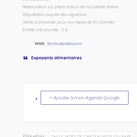
Restauration sur place autour de nos tablée festive
Dégustation auprès des vignerons
Vente à emporter pour vos repas de fin d’année !
Entrée une journée : 5 €
Web
:
les-taulejades.com
Exposants alimentaires
+ Ajouter à mon Agenda Google
Étiquettes :
TAULEJADES DE CHÂTEAUNEUF-DU-PAPE