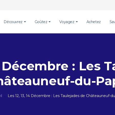
Découvrez
Goûtez
Voyagez
Achetez
Sa
14 Décembre : Les 
hâteauneuf-du-Pa
il
Les 12, 13, 14 Décembre : Les Taulejades de Châteauneuf-d