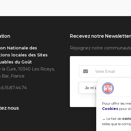
ation
Recevez notre Newslette
ion Nationale des
Rejoignez notre communaut
ions locales des Sites
ables du Goût
e la Cure, 10340 Les Riceys,
 Bar, France
).6.15.87.44.74
Je m'abonne
Pour offrir les me
tez nous
Cookies
pour st
→
Le fait de
cons
telles que le com