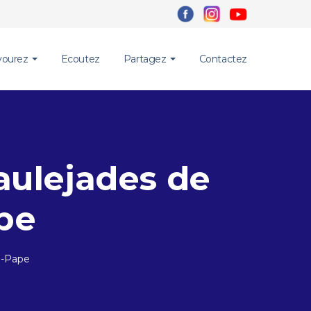
vourez
Ecoutez
Partagez
Contactez
Taulejades de
pe
u-Pape