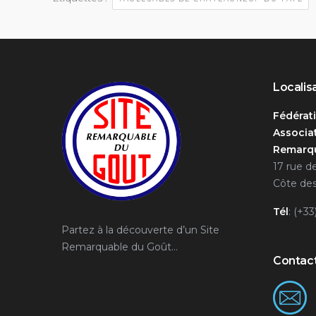
Localis
Fédérat
Associat
Remarqu
17 rue d
Côte des
Tél
: (+33
Partez à la découverte d’un Site
Remarquable du Goût…
Contac