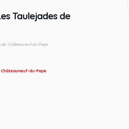
Les Taulejades de
ie de Châteauneuf-du-Pape
de Châteauneuf-du-Pape