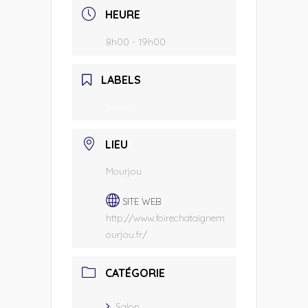
HEURE
8h00 - 19h00
LABELS
Salons
LIEU
Mourjou
SITE WEB
http://www.foirechataignem
ourjou.fr/
CATÉGORIE
Salon