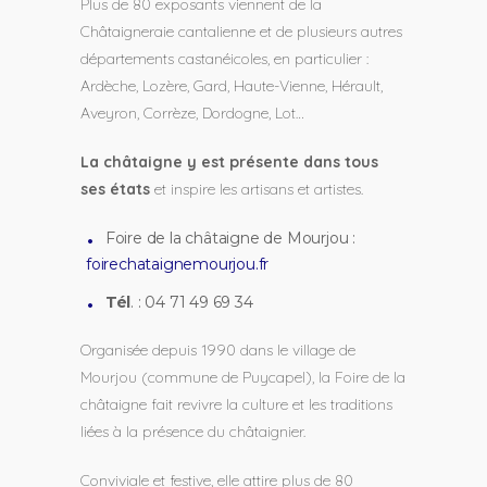
Plus de 80 exposants viennent de la
Châtaigneraie cantalienne et de plusieurs autres
départements castanéicoles, en particulier :
Ardèche, Lozère, Gard, Haute-Vienne, Hérault,
Aveyron, Corrèze, Dordogne, Lot…
La châtaigne y est présente dans tous
ses états
et inspire les artisans et artistes.
Foire de la châtaigne de Mourjou :
foirechataignemourjou.fr
Tél
. : 04 71 49 69 34
Organisée depuis 1990 dans le village de
Mourjou (commune de Puycapel), la Foire de la
châtaigne fait revivre la culture et les traditions
liées à la présence du châtaignier.
Conviviale et festive, elle attire plus de 80