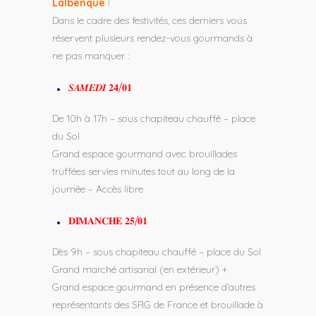
Lalbenque
!
Dans le cadre des festivités, ces derniers vous
réservent plusieurs rendez-vous gourmands à
ne pas manquer :
𝑺𝑨𝑴𝑬𝑫𝑰 𝟐𝟒/𝟎𝟏
De 10h à 17h – sous chapiteau chauffé – place
du Sol
Grand espace gourmand avec brouillades
truffées servies minutes tout au long de la
journée – Accès libre
𝐃𝐈𝐌𝐀𝐍𝐂𝐇𝐄 𝟐𝟓/𝟎𝟏
Dès 9h – sous chapiteau chauffé – place du Sol
Grand marché artisanal (en extérieur) +
Grand espace gourmand en présence d’autres
représentants des SRG de France et brouillade à