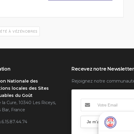
L'ÉTÉ À VÉZÉNOBRES
ation
Recevez notre Newslette
ion Nationale des
Rejoignez notre communaut
ions locales des Sites
ables du Goût
e la Cure, 10340 Les Riceys,
 Bar, France
).6.15.87.44.74
Je m'abonne