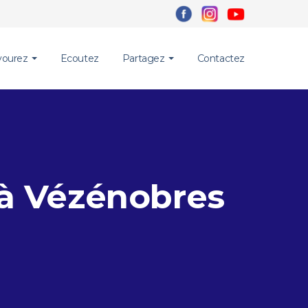
vourez
Ecoutez
Partagez
Contactez
é à Vézénobres