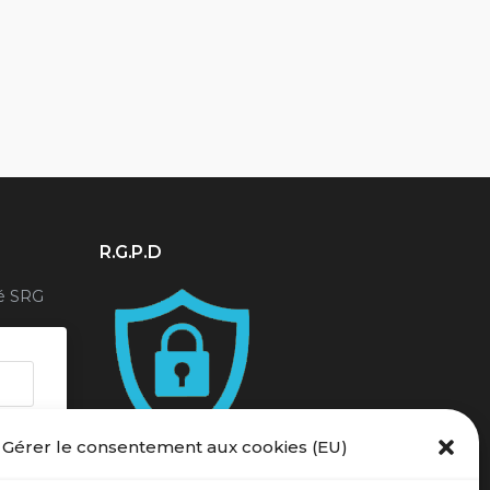
r
R.G.P.D
é SRG
Gérer le consentement aux cookies (EU)