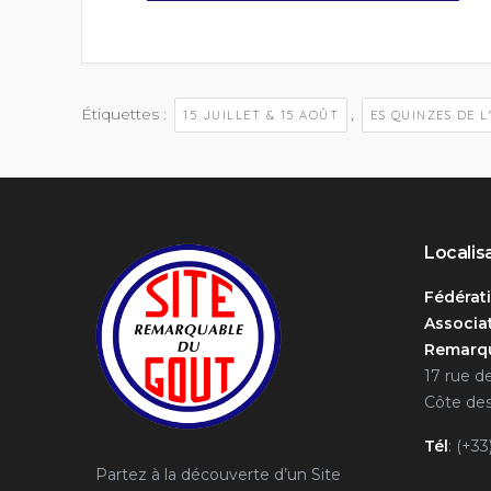
Étiquettes :
,
15 JUILLET & 15 AOÛT
ES QUINZES DE 
Localis
Fédérat
Associat
Remarqu
17 rue d
Côte des
Tél
: (+33
Partez à la découverte d’un Site