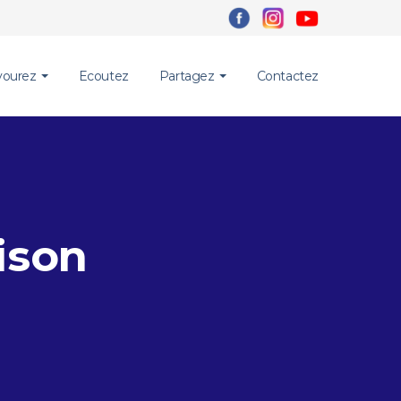
vourez
Ecoutez
Partagez
Contactez
ison