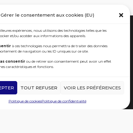
Gérer le consentement aux cookies (EU)
illeures expériences, nous utilisons des technologies telles que les
ocker et/ou accéder aux informations des appareils.
r
R.G.P.D
entir
à ces technologies nous permettra de traiter des données
portement de navigation ou les ID uniques sur ce site.
é SRG
as consentir
ou de retirer son consentement peut avoir un effet
nes caractéristiques et fonctions.
EPTER
TOUT REFUSER
VOIR LES PRÉFÉRENCES
Politique de cookies
Politique de confidentialité