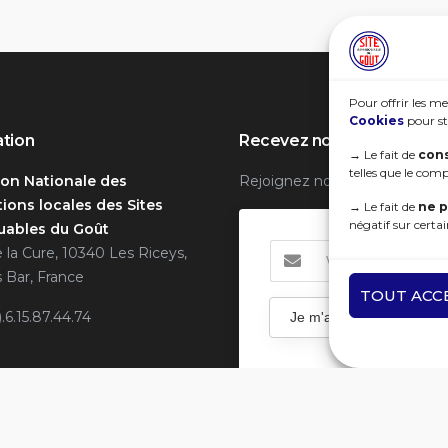
Pour offrir les me
Cookies
pour st
ation
Recevez notre Newslette
→
Le fait de
cons
telles que le com
ion Nationale des
Rejoignez notre communaut
ions locales des Sites
→
Le fait de
ne p
négatif sur certai
ables du Goût
e la Cure, 10340 Les Riceys,
 Bar, France
TOUT ACC
).6.15.87.44.74
Je m'abonne
tez nous