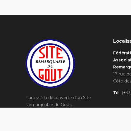
Localis
Fédérat
Associat
Remarqu
17 rue d
Côte des
Tél
: (+33
Partez à la découverte d’un Site
Remarquable du Goût…
Contac